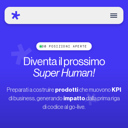
30 POSIZIONI APERTE
Diventa
il
prossimo
Super
Human!
Preparati a costruire
prodotti
che muovono
KPI
di business, generando
impatto
dalla prima riga
di codice al go-live.