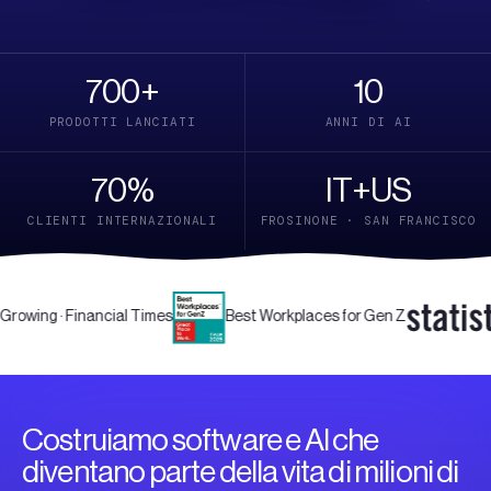
700
+
10
PRODOTTI LANCIATI
ANNI DI AI
70
%
IT+US
CLIENTI INTERNAZIONALI
FROSINONE · SAN FRANCISCO
ancial Times
Best Workplaces for Gen Z
Growt
Costruiamo
software
e
AI
che
diventano
parte
della
vita
di
milioni
di