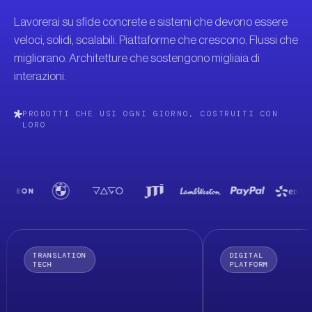
Lavorerai su sfide concrete e sistemi che devono essere
veloci, solidi, scalabili. Piattaforme che crescono. Flussi che
migliorano. Architetture che sostengono migliaia di
interazioni.
PRODOTTI CHE USI OGNI GIORNO, COSTRUITI CON
LORO
The
Tocca
Tocca
per
per
TRANSLATED
Prism
i
i
dettagli
dettagli
→
→
TRANSLATION
DIGITAL
TECH
PLATFORM
Raddoppiare la velocità
Una piattaforma digi
di sviluppo attraverso
immersiva,
PROGETTO