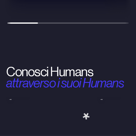
Conosci Humans
attraverso i suoi Humans
Pasquale
Cristian
Tocca
Tocca
per il
per il
percorso
percorso
→
→